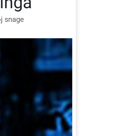
inga
oj snage