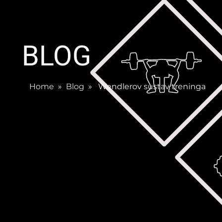
BLOG
Home
»
Blog
» Wendlerov sustav treninga