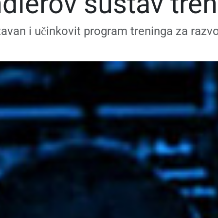
dlerov sustav tren
avan i učinkovit program treninga za razv