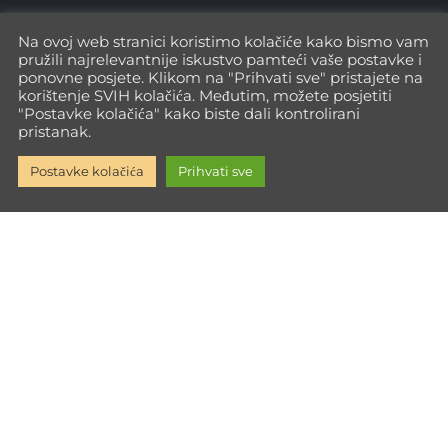
Na ovoj web stranici koristimo kolačiće kako bismo vam
pružili najrelevantnije iskustvo pamteći vaše postavke i
ponovne posjete. Klikom na "Prihvati sve" pristajete na
korištenje SVIH kolačića. Međutim, možete posjetiti
"Postavke kolačića" kako biste dali kontrolirani
pristanak.
Postavke kolačića
Prihvati sve