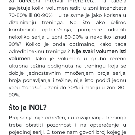
za određeni interval intenziteta. Ta tabela
savjetuje koliki volumen raditi u zoni intenziteta
70-80% ili 80-90%, i u te svrhe je jako korisna u
dizajniranju treninga. No, što ako želimo
kombinirati opterećenja, primjerice odraditi
nekoliko serija u zoni 80-90% a nekoliko iznad
90%? Koliko je onda optimalno, kako tada
odrediti težinu treninga.?
Nije svaki volumen isti
volumen.
Iako je volumen u grubo rečeno
ukupna težina podignuta na treningu koja se
dobije jednostavnim množenjem broja serija,
broja ponavljanja i težine, nije isto podići jednu
veću “tonažu” u zoni do 70% ili manju u zoni 80-
90%.
Što je INOL?
Broj serija nije određen, i u dizajniranju treninga
treba obratiti pozornost i na opterećenje u
pojedinoj seriji. O tome nam govori broj kojeg je