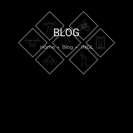
BLOG
Home
»
Blog
» INOL